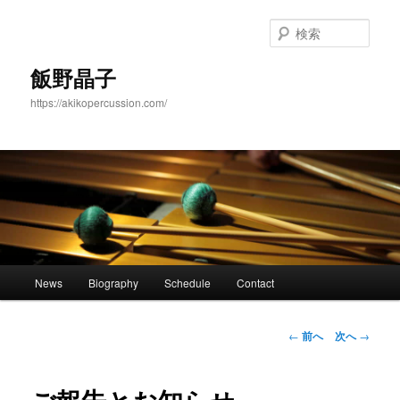
メ
イ
検
ン
索
コ
飯野晶子
ン
https://akikopercussion.com/
テ
ン
ツ
へ
移
動
メ
News
Biography
Schedule
Contact
イ
ン
メ
投
←
前へ
次へ
→
ニ
稿
ュ
ナ
ー
ビ