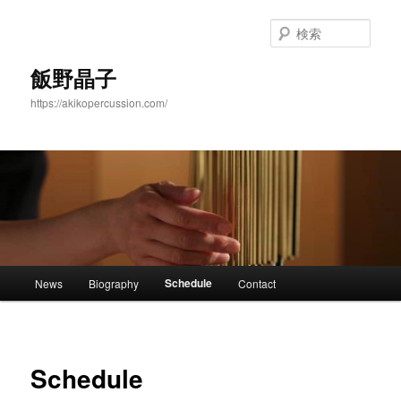
メ
イ
検
ン
索
コ
飯野晶子
ン
https://akikopercussion.com/
テ
ン
ツ
へ
移
動
メ
Schedule
News
Biography
Contact
イ
ン
メ
ニ
Schedule
ュ
ー