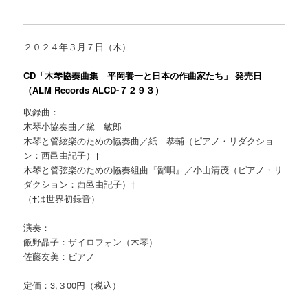
２０２４年３月７日（木）
CD「木琴協奏曲集 平岡養一と日本の作曲家たち」 発売日
（ALM Records ALCD-７２９３）
収録曲：
木琴小協奏曲／黛 敏郎
木琴と管絃楽のための協奏曲／紙 恭輔（ピアノ・リダクショ
ン：西邑由記子）†
木琴と管弦楽のための協奏組曲『鄙唄』／小山清茂（ピアノ・リ
ダクション：西邑由記子）†
（†は世界初録音）
演奏：
飯野晶子：ザイロフォン（木琴）
佐藤友美：ピアノ
定価：3,３00円（税込）