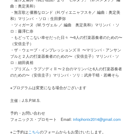
曲：奥定美和）
・無言歌と優雅なロンド（H.ヴィエニャフスキ／ 編曲：奥定美
和）マリンバ ・ソロ：生田夢弥
・ツィガーヌ（M.ラヴェル ／ 編曲 奥定美和）マリンバ ・ソ
ロ：藤澤仁奈
・もどってこない幸せだった日々 〜6人の打楽器奏者のための〜
（安倍圭子）
・ザ・ウェーブ・インプレッションズ II 〜マリンバ・アンサン
ブルと２人の打楽器奏者のための〜（安倍圭子）マリンバ・ソ
ロ：細田眞裕
・プリズム・ラプソディ II 〜２台のマリンバと6人の打楽器奏者
のための〜（安倍圭子）マリンバ・ソリ：武井千晴・若﨑そら
※プログラムは変更になる場合がございます
主催：J.S.P.M.S.
予約・お問い合わせ
フォニックス・プロモート Email:
infophonix2014@gmail.com
※ご予約は
こちら
のフォームからもお受けいたします。