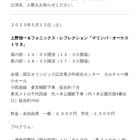
公演名、人数をお知らせください。
２０２３年５月１３日（土）
上野信一＆フォニックス・レフレクション「マリンバ・オーケス
トラ X」
昼の部：１４：００開演（１３：３０開場）
夜の部：１８：００開演（１７：３０開場）
会場：国立オリンピック記念青少年総合センター カルチャー棟
小ホール
小田急線 参宮橋駅下車 徒歩約７分
東京メトロ千代田線 代々木公園駅下車（代々木公園方面4番出
口）徒歩約10分
料金：全自由席 一般：４,０００円 学生：２,５００円
プログラム：
・連作交響詩《我が祖国》より「モルダウ」（B.スメタナ／ 編