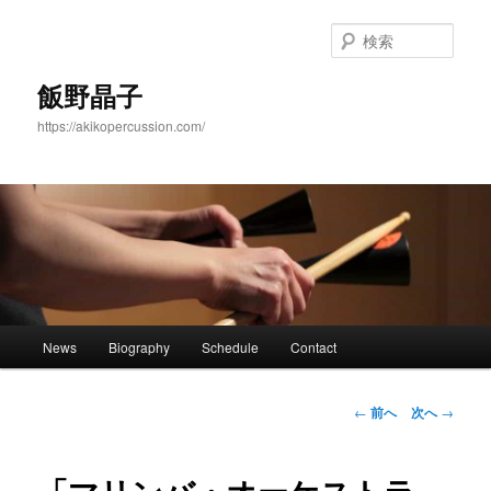
メ
イ
検
ン
索
コ
飯野晶子
ン
https://akikopercussion.com/
テ
ン
ツ
へ
移
動
メ
News
Biography
Schedule
Contact
イ
ン
メ
投
←
前へ
次へ
→
ニ
稿
ュ
ナ
ー
ビ