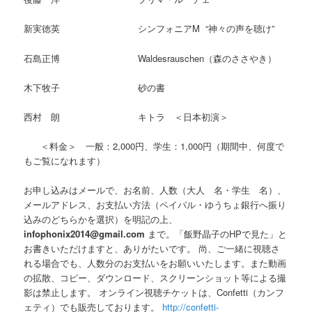
新実徳英 シンフォニアM “神々の声を聴け”
石島正博 Waldesrauschen（森のささやき）
木下牧子 砂の書
西村 朗 キトラ ＜日本初演＞
＜料金＞ 一般：2,000円、学生：1,000円（期間中、何度で
もご覧になれます）
お申し込みはメールで、お名前、人数（大人 名・学生 名）、
メールアドレス、お支払い方法（ペイパル・ゆうちょ銀行へ振り
込みのどちらかを選択）を明記の上、
infophonix2014@gmail.com
まで。「飯野晶子のHPで見た」と
お書きいただけますと、ありがたいです。 尚、ご一緒に視聴さ
れる場合でも、人数分のお支払いをお願いいたします。また動画
の拡散、コピー、ダウンロード、スクリーンショット等による撮
影は禁止します。 オンライン視聴チケットは、Confetti（カンフ
ェティ）でも販売しております。
http://confetti-