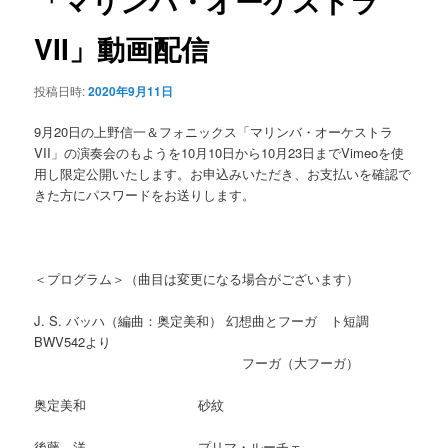
「マリンバ・オーケストラ
ゲ
ー
VII」動画配信
シ
ョ
投稿日時:
2020年9月11日
ン
9月20日の上野信一＆フォニックス「マリンバ・オーケストラ
VII」の演奏会のもようを10月10日から10月23日までVimeoを使
用し限定公開いたします。お申込みいただき、お支払いを確認で
きた方にパスワードをお送りします。
＜プログラム＞（曲目は変更になる場合がございます）
J. S. バッハ（編曲：奥定美和） 幻想曲とフーガ ト短調
BWV542より
フーガ（大フーガ）
奥定美和 砂紋
後藤 洋 プリマ・ルーチェ