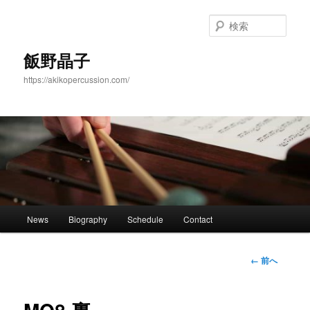
メ
イ
検
ン
索
コ
飯野晶子
ン
https://akikopercussion.com/
テ
ン
ツ
へ
移
動
メ
News
Biography
Schedule
Contact
イ
ン
メ
画
← 前へ
ニ
像
ュ
ナ
ー
ビ