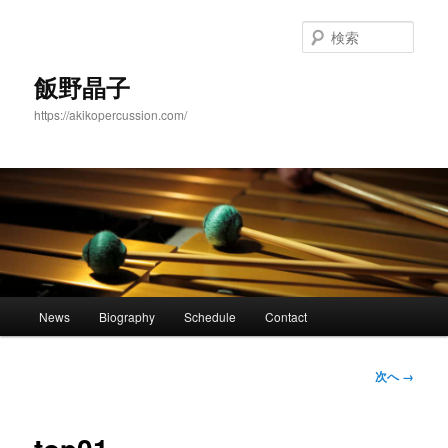
メ
イ
検
ン
索
コ
飯野晶子
ン
https://akikopercussion.com/
テ
ン
ツ
へ
移
動
メ
News
Biography
Schedule
Contact
イ
ン
メ
画
次へ →
ニ
像
ュ
ナ
ー
ビ