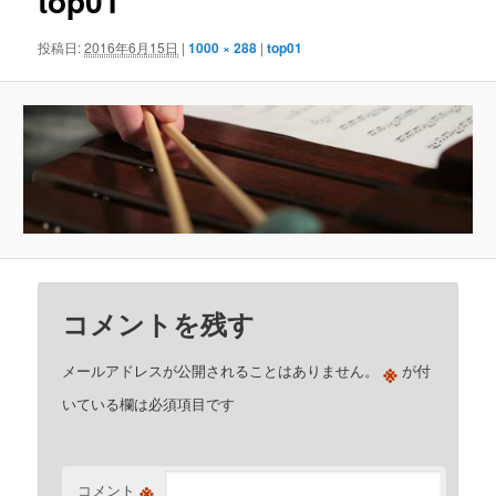
top01
ゲ
ー
投稿日:
2016年6月15日
|
1000 × 288
|
top01
シ
ョ
ン
コメントを残す
※
メールアドレスが公開されることはありません。
が付
いている欄は必須項目です
※
コメント